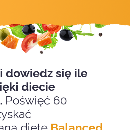
i dowiedz się ile
ęki diecie
.
Poświęć 60
zyskać
aną dietę
Balanced