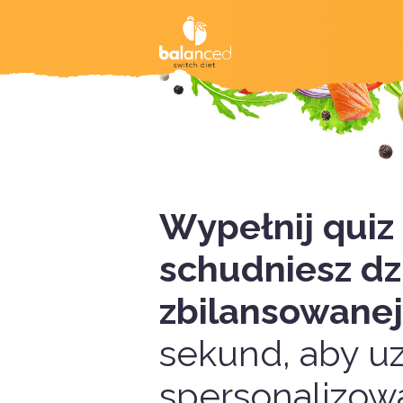
Wypełnij quiz 
schudniesz dzi
zbilansowanej
sekund, aby u
spersonalizow