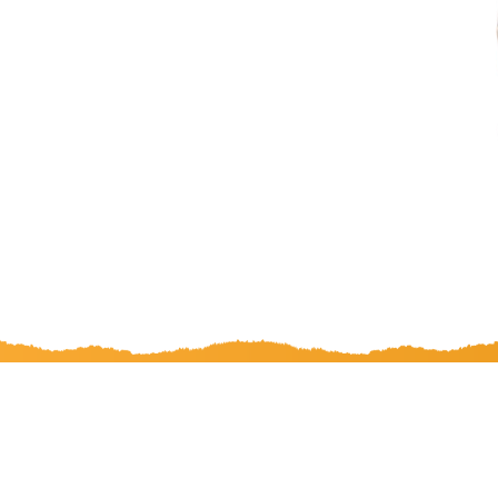
O nas
FAQ
Kontakt
Logowanie
Regulamin
Polityka prywatności
Polityka cookies
Polityka zwrotó